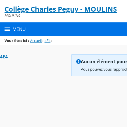
Panneau de gestion des cookies
Collège Charles Peguy - MOULINS
Menu de la rubrique
Contenu
MOULINS
MENU
Vous êtes ici :
Accueil
›
4E4
›
4E4
Aucun élément pour l
Vous pouvez vous rapproche