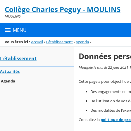
Panneau de gestion des cookies
Collège Charles Peguy - MOULINS
Menu de la rubrique
Contenu
MOULINS
MENU
Vous êtes ici :
Accueil
›
L'établissement
›
Agenda
›
Données pers
L'établissement
Modifiée le mardi 22 juin 2021 
Actualités
Agenda
Cette page a pour objectif de 
Des engagements en mat
De l'utilisation de vos
Des modalités de l'exerc
Consultez la
politique de pr